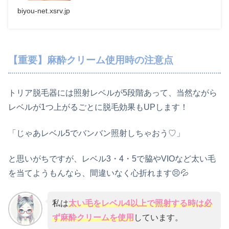
biyou-net.xsrv.jp
【重要】麻酔クリーム使用時の注意点
トリア脱毛器には照射レベルが5段階あって、当然ながら
レベルが1つ上がるごとに脱毛効果もUPします！
「じゃあレベル5でバンバン照射しちゃおう♡」
と思いがちですが、レベル3・4・5で脇やVIOなど太い毛
を当てようもんなら、間違いなく心折れます😣💦
私は
太い毛をレベル4以上で照射する時は必
ず麻酔クリームを使用
しています。