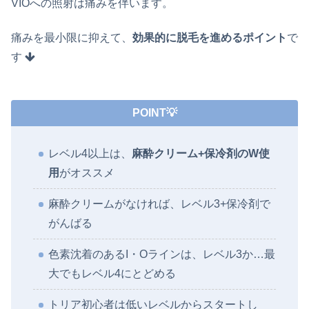
VIOへの照射は痛みを伴います。
痛みを最小限に抑えて、
効果的に脱毛を進めるポイント
で
す
POINT💡
レベル4以上は、
麻酔クリーム+保冷剤のW使
用
がオススメ
麻酔クリームがなければ、レベル3+保冷剤で
がんばる
色素沈着のあるI・Oラインは、レベル3か…最
大でもレベル4にとどめる
トリア初心者は低いレベルからスタートし