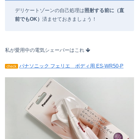
デリケートゾーンの自己処理は
照射する前に（直
前でもOK）
済ませておきましょう！
私が愛用中の電気シェーバーはこれ
パナソニック フェリエ ボディ用 ES‐WR50‐P
check