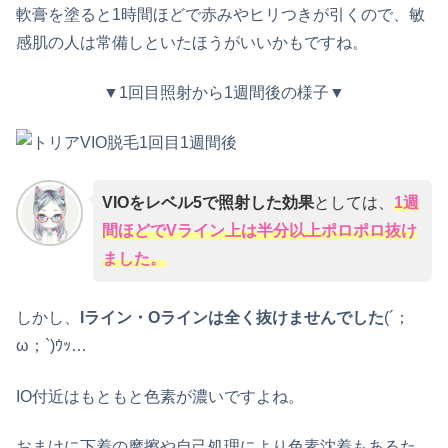
軟膏を塗ると1時間ほどで赤みやヒリつきが引くので、敏
感肌の人は常備しといたほうがいいかもですね。
▼1回目照射から1週間後の様子▼
VIOをレベル5で照射した効果
としては、
1週
間ほどでVライン上は半分以上ポロポロ抜け
ました。
しかし、
Iライン・Oラインは全く抜けませんでした
(´；
ω；`)ｳｯ…
IO付近はもともと色素が濃いですよね。
おまけに下着の摩擦や自己処理により色素沈着もあるた