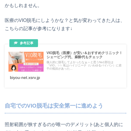
かもしれません。
医療のVIO脱毛にしようかな？と気が変わってきた人は、
こちらの記事が参考になります↓
VIO脱毛（医療）が安い＆おすすめクリニック！
シェービング代、麻酔代もチェック
個人的に脱毛してよかったなぁ～と思うNo1部位は
「VIO」✨✨ 私はハイジニーナ（いわゆるパイパン）に若
干の抵抗があった...
biyou-net.xsrv.jp
自宅でのVIO脱毛は安全第一に進めよう
照射範囲が狭すぎるのが唯一のデメリット(あと個人的に