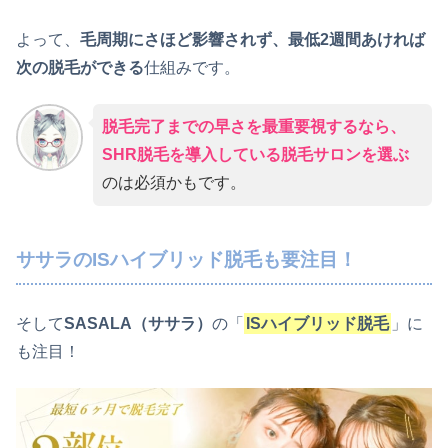
よって、
毛周期にさほど影響されず、最低2週間あければ
次の脱毛ができる
仕組みです。
脱毛完了までの早さを最重要視するなら、
SHR脱毛を導入している脱毛サロンを選ぶ
のは必須かもです。
ササラのISハイブリッド脱毛も要注目！
そして
SASALA（ササラ）
の「
ISハイブリッド脱毛
」に
も注目！