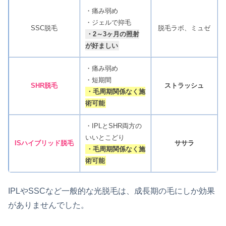
・痛み弱め
・ジェルで抑毛
SSC脱毛
脱毛ラボ、ミュゼ
・2～3ヶ月の照射
が好ましい
・痛み弱め
・短期間
SHR脱毛
ストラッシュ
・毛周期関係なく施
術可能
・IPLとSHR両方の
いいとこどり
ISハイブリッド脱毛
ササラ
・毛周期関係なく施
術可能
IPLやSSCなど一般的な光脱毛は、成長期の毛にしか効果
がありませんでした。