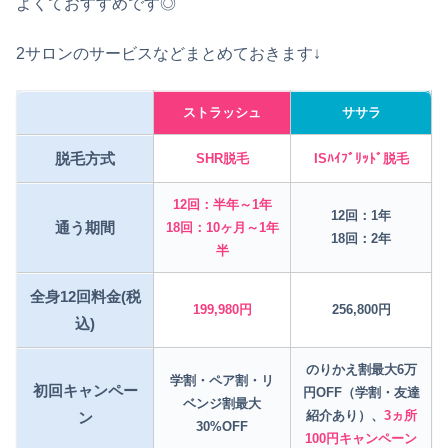
よくておすすめです◎
2サロンのサービスなどまとめておきます↓
ストラッシュ
ササラ
脱毛方式
SHR脱毛
ISﾊｲﾌﾞﾘｯﾄﾞ脱毛
12回：半年～1年
12回：1年
通う期間
18回：10ヶ月～1年
18回：2年
半
全身12回料金(税
199,980円
256,800円
込)
のりかえ割最大6万
学割・ペア割・リ
初回キャンペー
円OFF（学割・友達
ベンジ割最大
紹介あり）、
3ヵ所
ン
30%OFF
100円キャンペーン